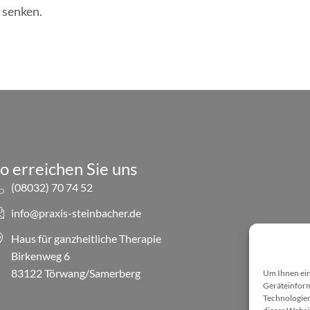
 senken.
o erreichen Sie uns
(08032) 70 74 52
info@praxis-steinbacher.de
Haus für ganzheitliche Therapie
Birkenweg 6
83122 Törwang/Samerberg
Um Ihnen ein
Geräteinform
Technologien