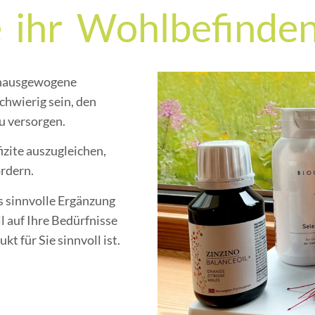
 ihr Wohlbefinde
 unausgewogene
chwierig sein, den
u versorgen.
zite auszugleichen,
rdern.
s sinnvolle Ergänzung
l auf Ihre Bedürfnisse
t für Sie sinnvoll ist.